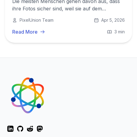
Die meisten Menschen gehen davon aus, dass
ihre Fotos sicher sind, weil sie auf dem
Smartphone liegen. Das sind sie nicht. Hier
PixelUnion Team
Apr 5, 2026
erfahren Sie, was automatisches mobiles
Backup wirklich leistet — und warum es ohne
Read More
3 min
Ihr Zutun funktionieren sollte.
LinkedIn
GitHub
Reddit
Mastodon