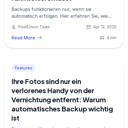
Backups funktionieren nur, wenn sie
automatisch erfolgen. Hier erfahren Sie, wie
Immichs Hintergrund-Backup Ihre Fotos
PixelUnion Team
Apr 12, 2026
automatisch sicher hält und wie Sie
sicherstellen, dass es auf Ihrem Gerät läuft.
Read More
4 min
Features
Ihre Fotos sind nur ein
verlorenes Handy von der
Vernichtung entfernt: Warum
automatisches Backup wichtig
ist