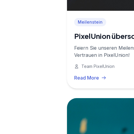
Meilenstein
PixelUnion übers
Feiern Sie unseren Meilen
Vertrauen in PixelUnion!
Team PixelUnion
Read More