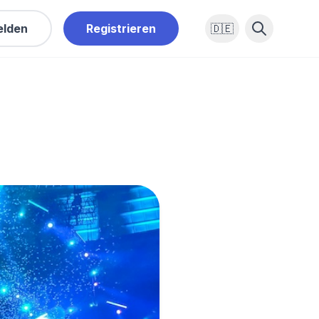
lden
Registrieren
🇩🇪