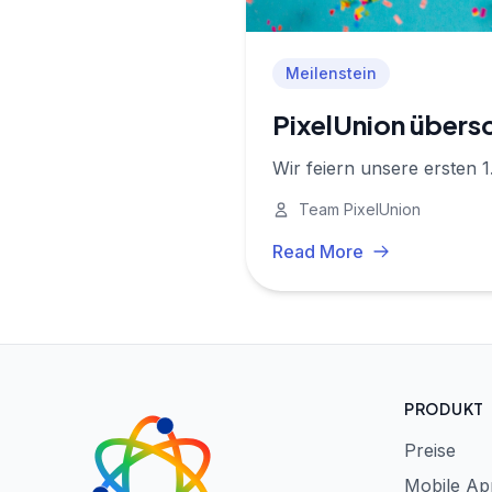
Meilenstein
PixelUnion übersc
Wir feiern unsere ersten 1
Team PixelUnion
Read More
PRODUKT
Preise
Mobile Ap