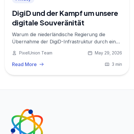
DigiD und der Kampf um unsere
digitale Souveränität
Warum die niederländische Regierung die
Übernahme der DigiD-Infrastruktur durch ein
amerikanisches Unternehmen blockiert hat und
PixelUnion Team
May 29, 2026
was das über Datenschutz, digitale Autonomie
und europäische Datensouveränität aussagt.
Read More
3 min