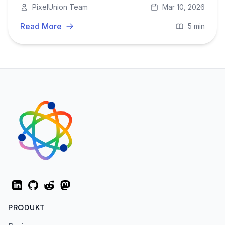
PixelUnion Team
Mar 10, 2026
Gesundheit beeinflussen und warum digitale
Autonomie unerlässlich ist.
Read More
5 min
LinkedIn
GitHub
Reddit
Mastodon
PRODUKT