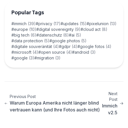
Popular Tags
#immich
(39)
#privacy
(17)
#updates
(15)
#pixelunion
(13)
#europe
(10)
#digital sovereignty
(9)
#cloud act
(8)
#big tech
(6)
#datenschutz
(6)
#ai
(5)
#data protection
(5)
#google photos
(5)
#digitale souveränität
(4)
#gdpr
(4)
#google fotos
(4)
#microsoft
(4)
#open source
(4)
#android
(3)
#google
(3)
#migration
(3)
Next
Previous Post
Post
Warum Europa Amerika nicht länger blind
Immich
vertrauen kann (und Ihre Fotos auch nicht)
v2.5