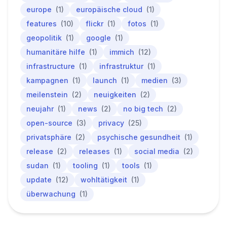
europe
(1)
europäische cloud
(1)
features
(10)
flickr
(1)
fotos
(1)
geopolitik
(1)
google
(1)
humanitäre hilfe
(1)
immich
(12)
infrastructure
(1)
infrastruktur
(1)
kampagnen
(1)
launch
(1)
medien
(3)
meilenstein
(2)
neuigkeiten
(2)
neujahr
(1)
news
(2)
no big tech
(2)
open-source
(3)
privacy
(25)
privatsphäre
(2)
psychische gesundheit
(1)
release
(2)
releases
(1)
social media
(2)
sudan
(1)
tooling
(1)
tools
(1)
update
(12)
wohltätigkeit
(1)
überwachung
(1)