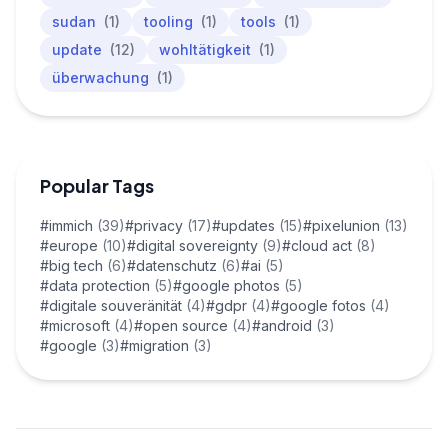
sudan
(1)
tooling
(1)
tools
(1)
update
(12)
wohltätigkeit
(1)
überwachung
(1)
Popular Tags
#immich
(39)
#privacy
(17)
#updates
(15)
#pixelunion
(13)
#europe
(10)
#digital sovereignty
(9)
#cloud act
(8)
#big tech
(6)
#datenschutz
(6)
#ai
(5)
#data protection
(5)
#google photos
(5)
#digitale souveränität
(4)
#gdpr
(4)
#google fotos
(4)
#microsoft
(4)
#open source
(4)
#android
(3)
#google
(3)
#migration
(3)