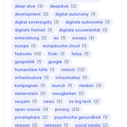
deep-dive
(3)
deepdive
(2)
development
(2)
digital autonomy
(1)
digital sovereignty
(1)
digitale autonomie
(1)
digitale freiheit
(1)
digitale souveränität
(1)
entwicklung
(2)
eu
(1)
europa
(3)
europe
(1)
europäische cloud
(1)
features
(10)
flickr
(1)
fotos
(1)
geopolitik
(1)
google
(1)
humanitäre hilfe
(1)
immich
(12)
infrastructure
(1)
infrastruktur
(1)
kampagnen
(1)
launch
(1)
medien
(3)
meilenstein
(2)
neuigkeiten
(2)
neujahr
(1)
news
(2)
no big tech
(2)
open-source
(3)
privacy
(25)
privatsphäre
(2)
psychische gesundheit
(1)
release
(2)
releases
(1)
social media
(2)