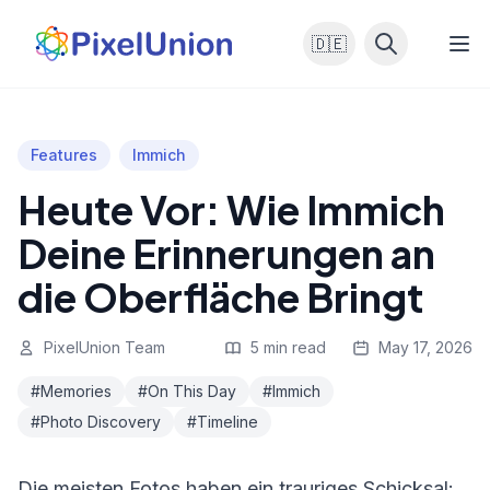
🇩🇪
Features
Immich
Heute Vor: Wie Immich
Deine Erinnerungen an
die Oberfläche Bringt
PixelUnion Team
5 min read
May 17, 2026
#Memories
#On This Day
#Immich
#Photo Discovery
#Timeline
Die meisten Fotos haben ein trauriges Schicksal: