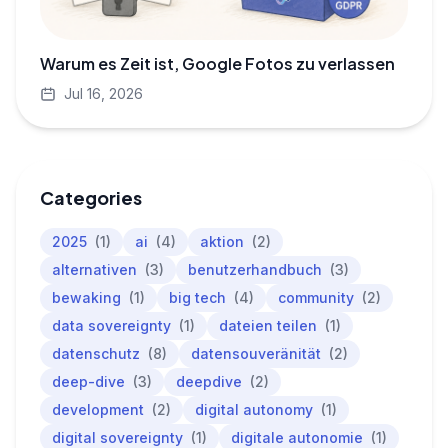
Warum es Zeit ist, Google Fotos zu verlassen
Jul 16, 2026
Categories
2025
(1)
ai
(4)
aktion
(2)
alternativen
(3)
benutzerhandbuch
(3)
bewaking
(1)
big tech
(4)
community
(2)
data sovereignty
(1)
dateien teilen
(1)
datenschutz
(8)
datensouveränität
(2)
deep-dive
(3)
deepdive
(2)
development
(2)
digital autonomy
(1)
digital sovereignty
(1)
digitale autonomie
(1)