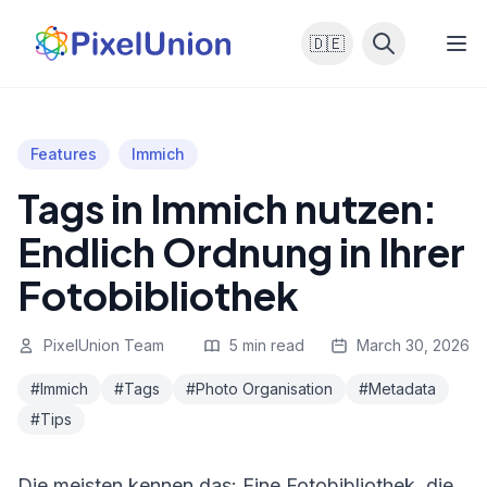
🇩🇪
Features
Immich
Tags in Immich nutzen:
Endlich Ordnung in Ihrer
Fotobibliothek
PixelUnion Team
5 min read
March 30, 2026
#Immich
#Tags
#Photo Organisation
#Metadata
#Tips
Die meisten kennen das: Eine Fotobibliothek, die