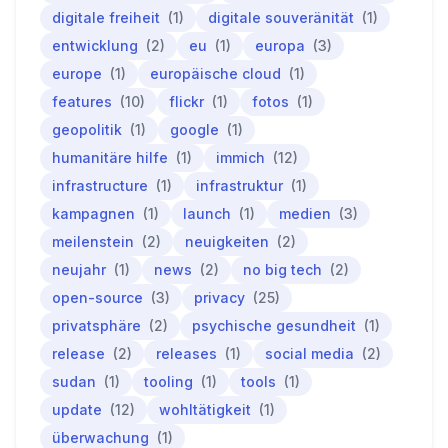
digitale freiheit
(1)
digitale souveränität
(1)
entwicklung
(2)
eu
(1)
europa
(3)
europe
(1)
europäische cloud
(1)
features
(10)
flickr
(1)
fotos
(1)
geopolitik
(1)
google
(1)
humanitäre hilfe
(1)
immich
(12)
infrastructure
(1)
infrastruktur
(1)
kampagnen
(1)
launch
(1)
medien
(3)
meilenstein
(2)
neuigkeiten
(2)
neujahr
(1)
news
(2)
no big tech
(2)
open-source
(3)
privacy
(25)
privatsphäre
(2)
psychische gesundheit
(1)
release
(2)
releases
(1)
social media
(2)
sudan
(1)
tooling
(1)
tools
(1)
update
(12)
wohltätigkeit
(1)
überwachung
(1)