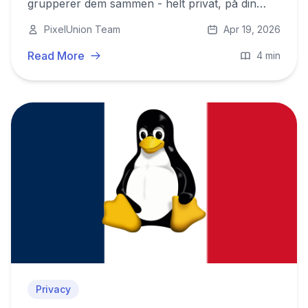
grupperer dem sammen - helt privat, på din
egen server, uden at data sendes til Big Tech.
PixelUnion Team
Apr 19, 2026
Her er hvordan det fungerer og hvorfor det er
vigtig.
Read More
4 min
Privacy