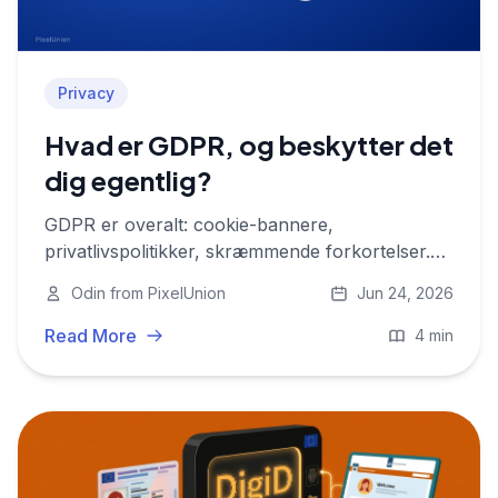
Privacy
Hvad er GDPR, og beskytter det
dig egentlig?
GDPR er overalt: cookie-bannere,
privatlivspolitikker, skræmmende forkortelser.
Men hvad betyder det egentlig for dig og dine
Odin from PixelUnion
Jun 24, 2026
data? En letforståelig guide til dine reelle
rettigheder.
Read More
4 min