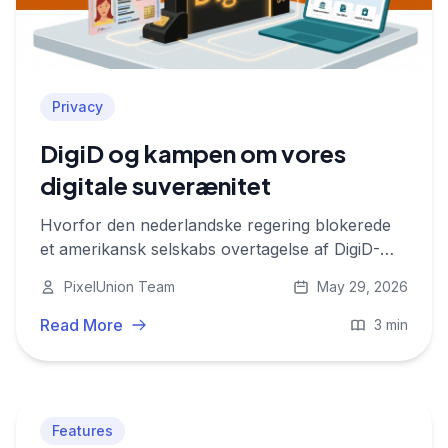
Privacy
DigiD og kampen om vores
digitale suverænitet
Hvorfor den nederlandske regering blokerede
et amerikansk selskabs overtagelse af DigiD-
infrastrukturen, og hvad det fortæller om
PixelUnion Team
May 29, 2026
privatliv, digital autonomi og europæisk
datasuverænitet.
Read More
3 min
Features