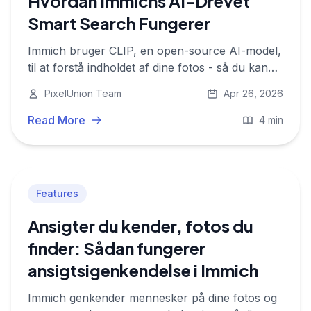
Hvordan Immichs AI-Drevet
Smart Search Fungerer
Immich bruger CLIP, en open-source AI-model,
til at forstå indholdet af dine fotos - så du kan
søge efter 'solnedgang på stranden' eller
PixelUnion Team
Apr 26, 2026
'fødselsdagskage' og faktisk finde dem. Ingen
tags påkrævet.
Read More
4 min
Features
Ansigter du kender, fotos du
finder: Sådan fungerer
ansigtsigenkendelse i Immich
Immich genkender mennesker på dine fotos og