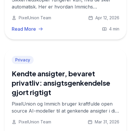
automatisk. Her er hvordan Immichs
sikkerhedskopi i baggrunden holder dine fotos
PixelUnion Team
Apr 12, 2026
sikre automatisk, og hvordan du sikrer, at det
fortsætter med at fungere på din enhed.
Read More
4 min
Privacy
Kendte ansigter, bevaret
privatliv: ansigtsgenkendelse
gjort rigtigt
PixelUnion og Immich bruger kraftfulde open
source AI-modeller til at genkende ansigter i dit
fotobibliotek — med imponerende nøjagtighed
PixelUnion Team
Mar 31, 2026
og uden nogensinde at træne AI på dine data.