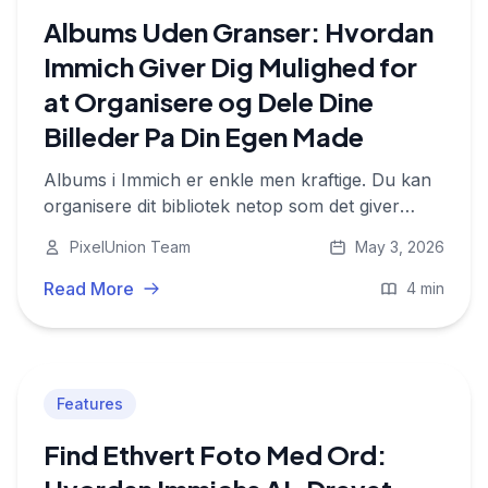
Albums Uden Granser: Hvordan
Immich Giver Dig Mulighed for
at Organisere og Dele Dine
Billeder Pa Din Egen Made
Albums i Immich er enkle men kraftige. Du kan
organisere dit bibliotek netop som det giver
mening for dig, og dele specifikke samlinger
PixelUnion Team
May 3, 2026
med familie eller venner privat, pa dine
betingelser.
Read More
4 min
Features
Find Ethvert Foto Med Ord: