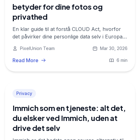
betyder for dine fotos og
privathed
En klar guide til at forstå CLOUD Act, hvorfor
det påvirker dine personlige data selv i Europa,
og hvad du kan gøre ved det.
PixelUnion Team
Mar 30, 2026
Read More
6 min
Privacy
Immich som en tjeneste: alt det,
du elsker ved Immich, uden at
drive det selv