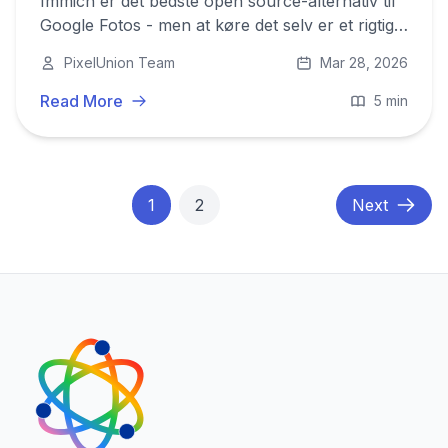
Immich er det bedste open source-alternativ til
Google Fotos - men at køre det selv er et rigtigt
stykke arbejde. PixelUnion tilbyder Immich som
PixelUnion Team
Mar 28, 2026
en fuldt administreret europæisk tjeneste, så du
får privatlivet uden den operationelle byrde.
Read More
5 min
1
2
Next