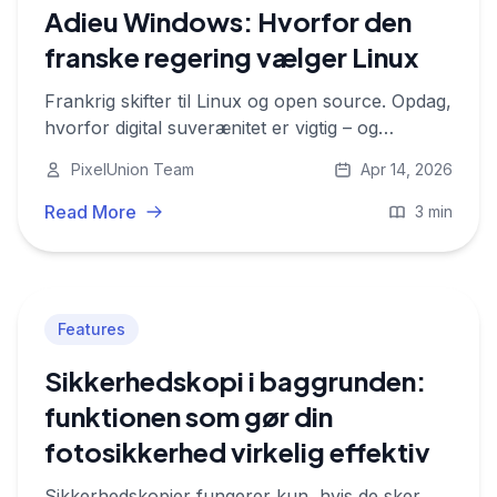
Adieu Windows: Hvorfor den
franske regering vælger Linux
Frankrig skifter til Linux og open source. Opdag,
hvorfor digital suverænitet er vigtig – og
hvordan PixelUnion anvender de samme
PixelUnion Team
Apr 14, 2026
værdier på dine fotos.
Read More
3 min
Features
Sikkerhedskopi i baggrunden:
funktionen som gør din
fotosikkerhed virkelig effektiv
Sikkerhedskopier fungerer kun, hvis de sker