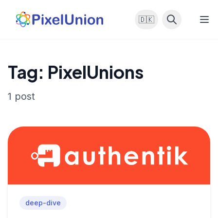
🇩🇰
Tag: PixelUnions
1 post
deep-dive