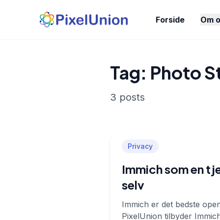
Forside
Om o
Tag: Photo S
3 posts
Privacy
Immich som en tje
selv
Immich er det bedste open 
PixelUnion tilbyder Immich