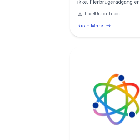
ikke. Flerbrugeradgang er i
betale mere.
PixelUnion Team
Read More