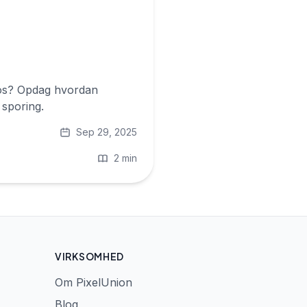
otos? Opdag hvordan
 sporing.
Sep 29, 2025
2 min
VIRKSOMHED
Om PixelUnion
Blog