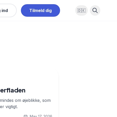
 ind
Tilmeld dig
🇩🇰
verfladen
påmindes om øjeblikke, som
r vigtigt.
May 17, 2026