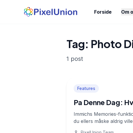
Forside
Om o
Tag: Photo D
1 post
Features
Pa Denne Dag: Hv
Immichs Memories-funktion
du ellers måske aldrig vill
PixelUnion Team