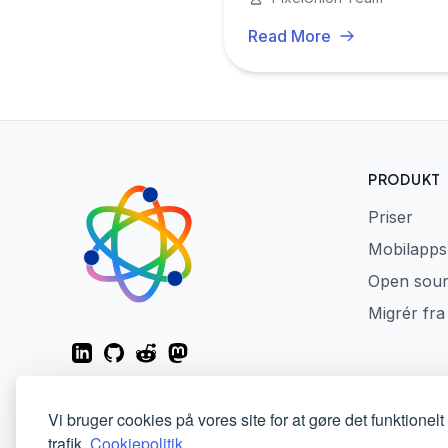
Read More
PRODUKT
Priser
Mobilapps
Open sou
Migrér fr
LinkedIn
GitHub
Reddit
Mastodon
Vi bruger cookies på vores site for at gøre det funktionel
trafik.
Cookiepolitik.