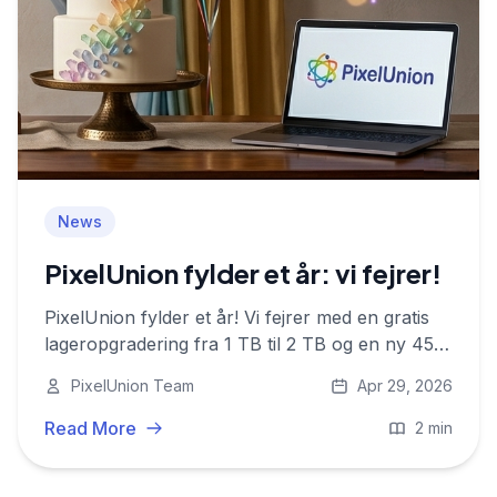
News
PixelUnion fylder et år: vi fejrer!
PixelUnion fylder et år! Vi fejrer med en gratis
lageropgradering fra 1 TB til 2 TB og en ny 450
GB-plan for €4,95 om måneden.
PixelUnion Team
Apr 29, 2026
Read More
2 min