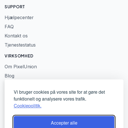
SUPPORT
Hjælpecenter
FAQ
Kontakt os
Tjenestestatus
VIRKSOMHED
Om PixelUnion
Blog
Presse
Vi bruger cookies på vores site for at gøre det
Privatlivspolitik
funktionelt og analysere vores trafik.
Servicevilkår
Cookiepolitik.
Ansvarlig offentliggørelse
Accepter alle