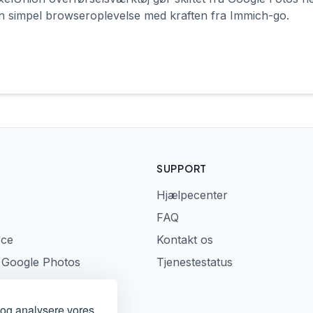
en simpel browseroplevelse med kraften fra Immich-go.
SUPPORT
Hjælpecenter
FAQ
rce
Kontakt os
a Google Photos
Tjenestestatus
t og analysere vores