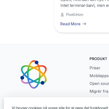
Intet terminal-bøvl, men 
PixelUnion
Read More
PRODUKT
Priser
Mobilapps
Open sou
Migrér fr
LinkedIn
GitHub
Reddit
Mastodon
Vi bruger cookies på vores site for at gøre det funktionel