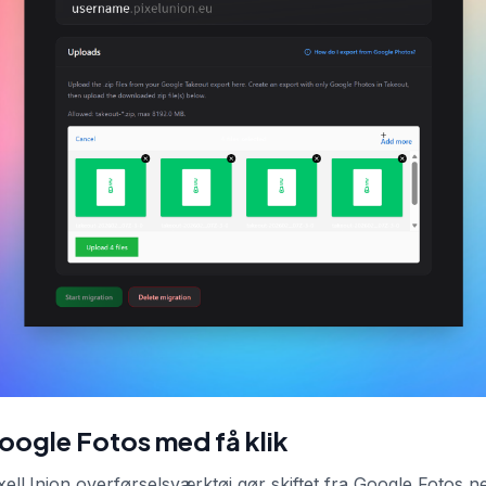
oogle Fotos med få klik
xelUnion overførselsværktøj gør skiftet fra Google Fotos