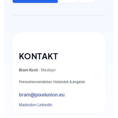
Video viser et kort skærmoptagelse af PixelUni
KONTAKT
Bram Koch
· Medejer
Pressehenvendelser: Hollandsk & engelsk
bram@pixelunion.eu
Mastodon
|
LinkedIn