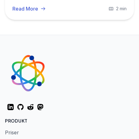
mere.
Read More
2 min
LinkedIn
GitHub
Reddit
Mastodon
PRODUKT
Priser