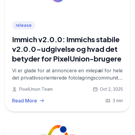
release
Immich v2.0.0: Immichs stabile
v2.0.0-udgivelse og hvad det
betyder for PixelUnion-brugere
Vi er glade for at annoncere en milepæl for hele
det privatlivsorienterede fotolagringscommunity.
Immich har officielt lanceret sin første stabile
PixelUnion Team
Oct 2, 2025
version: v2.0.0.
Read More
3 min