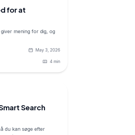
d for at
 giver mening for dig, og
May 3, 2026
4 min
 Smart Search
så du kan søge efter