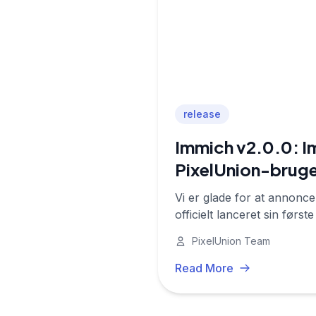
release
Immich v2.0.0: I
PixelUnion-brug
Vi er glade for at annonce
officielt lanceret sin første
PixelUnion Team
Read More