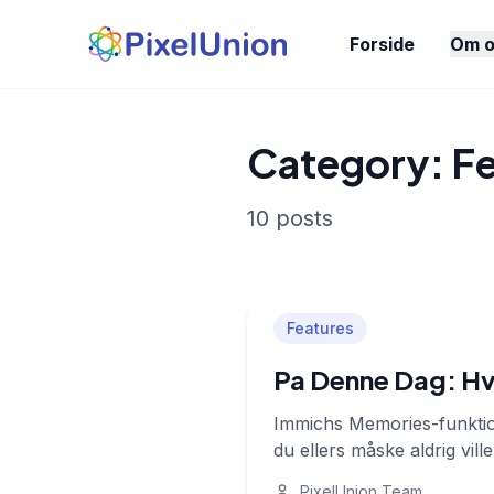
Forside
Om o
Category: F
10 posts
Features
Pa Denne Dag: Hv
Immichs Memories-funktion
du ellers måske aldrig vill
PixelUnion Team