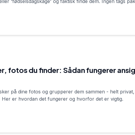
ller 'fødselsdagskage' og faktisk finde dem. Ingen tags på
r, fotos du finder: Sådan fungerer ansi
er på dine fotos og grupperer dem sammen - helt privat, 
h. Her er hvordan det fungerer og hvorfor det er vigtig.