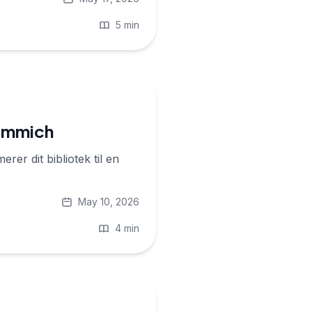
5 min
 Immich
rer dit bibliotek til en
May 10, 2026
4 min