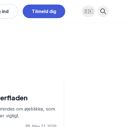
 ind
Tilmeld dig
🇩🇰
verfladen
påmindes om øjeblikke, som
r vigtigt.
May 17, 2026