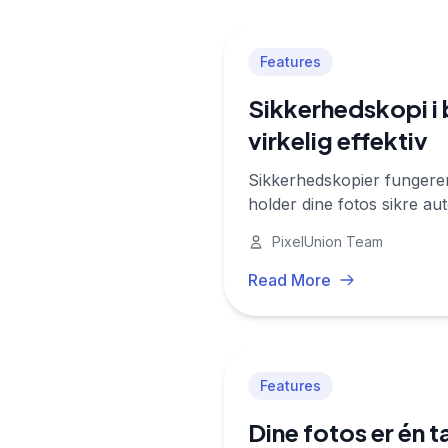
Features
Sikkerhedskopi i
virkelig effektiv
Sikkerhedskopier fungerer
holder dine fotos sikre au
PixelUnion Team
Read More
Features
Dine fotos er én 