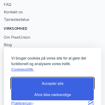
FAQ
Kontakt os
Tjenestestatus
VIRKSOMHED
Om PixelUnion
Blog
Presse
Vi bruger cookies på vores site for at gøre det
Privatlivspolitik
funktionelt og analysere vores trafik.
Servicevilkår
Cookiepolitik.
Ansvarlig offentliggørelse
Accepter alle
Afvis ikke-nødvendige
© 2026 PixelUnion - Befri dine billeder fra amerikanske tech-
Præferencer
platforme. All rights reserved.