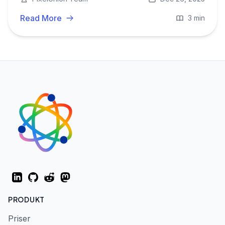
tilbage under europæisk beskyttelse.
Read More
3 min
LinkedIn
GitHub
Reddit
Mastodon
PRODUKT
Priser