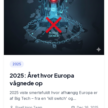
2025
2025: Året hvor Europa
vågnede op
2025 viste smertefuldt hvor afhængig Europa er
af Big Tech – fra en 'kill switch' og
dataudnyttelse til behovet for at bringe data
PixelUnion Team
Dec 26, 2025