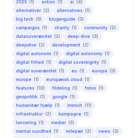
2025
(1)
action
(1)
ai
(4)
alternativer
(2)
alternatives
(1)
big tech
(5)
brugerguide
(3)
campaigns
(1)
charity
(1)
community
(2)
datasuverænitet
(2)
deep-dive
(3)
deepdive
(2)
development
(2)
digital autonomi
(1)
digital autonomy
(1)
digital frihed
(1)
digital sovereignty
(1)
digital suverænitet
(1)
eu
(1)
europa
(3)
europe
(1)
europæisk cloud
(1)
features
(10)
fildeling
(1)
fotos
(1)
geopolitik
(1)
google
(1)
humanitær hjælp
(1)
immich
(11)
infrastruktur
(2)
kampagne
(1)
lancering
(1)
medier
(3)
mental sundhed
(1)
milepæl
(2)
news
(3)