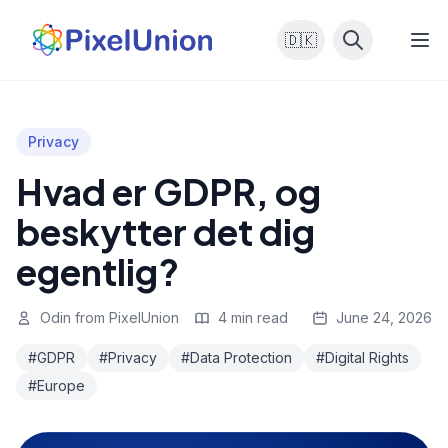
🇩🇰
Privacy
Hvad er GDPR, og
beskytter det dig
egentlig?
Odin from PixelUnion
4 min read
June 24, 2026
#GDPR
#Privacy
#Data Protection
#Digital Rights
#Europe