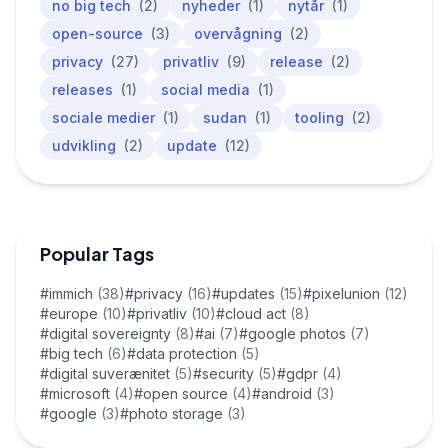
no big tech
(2)
nyheder
(1)
nytår
(1)
open-source
(3)
overvågning
(2)
privacy
(27)
privatliv
(9)
release
(2)
releases
(1)
social media
(1)
sociale medier
(1)
sudan
(1)
tooling
(2)
udvikling
(2)
update
(12)
Popular Tags
#immich
(38)
#privacy
(16)
#updates
(15)
#pixelunion
(12)
#europe
(10)
#privatliv
(10)
#cloud act
(8)
#digital sovereignty
(8)
#ai
(7)
#google photos
(7)
#big tech
(6)
#data protection
(5)
#digital suverænitet
(5)
#security
(5)
#gdpr
(4)
#microsoft
(4)
#open source
(4)
#android
(3)
#google
(3)
#photo storage
(3)