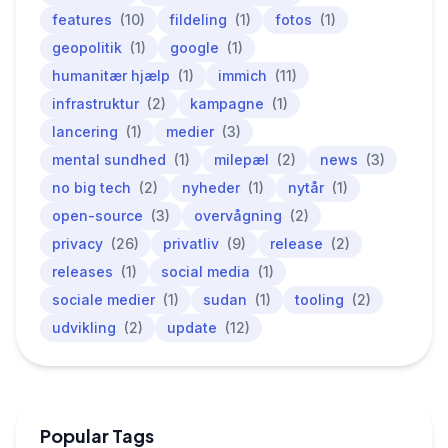
features
(10)
fildeling
(1)
fotos
(1)
geopolitik
(1)
google
(1)
humanitær hjælp
(1)
immich
(11)
infrastruktur
(2)
kampagne
(1)
lancering
(1)
medier
(3)
mental sundhed
(1)
milepæl
(2)
news
(3)
no big tech
(2)
nyheder
(1)
nytår
(1)
open-source
(3)
overvågning
(2)
privacy
(26)
privatliv
(9)
release
(2)
releases
(1)
social media
(1)
sociale medier
(1)
sudan
(1)
tooling
(2)
udvikling
(2)
update
(12)
Popular Tags