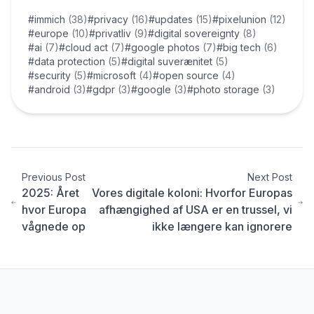
#immich
(38)
#privacy
(16)
#updates
(15)
#pixelunion
(12)
#europe
(10)
#privatliv
(9)
#digital sovereignty
(8)
#ai
(7)
#cloud act
(7)
#google photos
(7)
#big tech
(6)
#data protection
(5)
#digital suverænitet
(5)
#security
(5)
#microsoft
(4)
#open source
(4)
#android
(3)
#gdpr
(3)
#google
(3)
#photo storage
(3)
Previous Post
Next Post
2025: Året
Vores digitale koloni: Hvorfor Europas
hvor Europa
afhængighed af USA er en trussel, vi
vågnede op
ikke længere kan ignorere