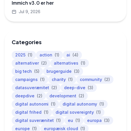
Immich v3.0 er her
Jul 9, 2026
Categories
2025
(1)
action
(1)
ai
(4)
alternativer
(2)
alternatives
(1)
big tech
(5)
brugerguide
(3)
campaigns
(1)
charity
(1)
community
(2)
datasuverænitet
(2)
deep-dive
(3)
deepdive
(2)
development
(2)
digital autonomi
(1)
digital autonomy
(1)
digital frihed
(1)
digital sovereignty
(1)
digital suverænitet
(1)
eu
(1)
europa
(3)
europe
(1)
europæisk cloud
(1)