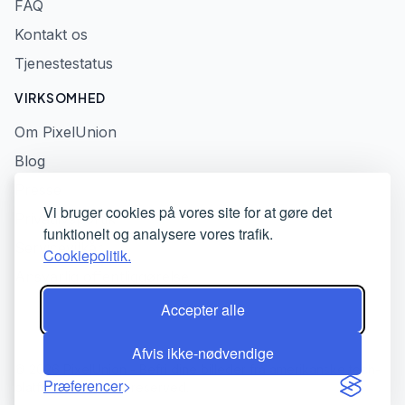
FAQ
Kontakt os
Tjenestestatus
VIRKSOMHED
Om PixelUnion
Blog
Presse
Vi bruger cookies på vores site for at gøre det
Privatlivspolitik
funktionelt og analysere vores trafik.
Servicevilkår
Cookiepolitik.
Ansvarlig offentliggørelse
Accepter alle
Afvis ikke-nødvendige
© 2026 PixelUnion - Befri dine billeder fra amerikanske tech-
Præferencer
platforme. All rights reserved.