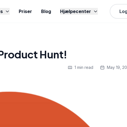
s
Priser
Blog
Hjælpecenter
Log
å Product Hunt!
1 min read
May 19, 2