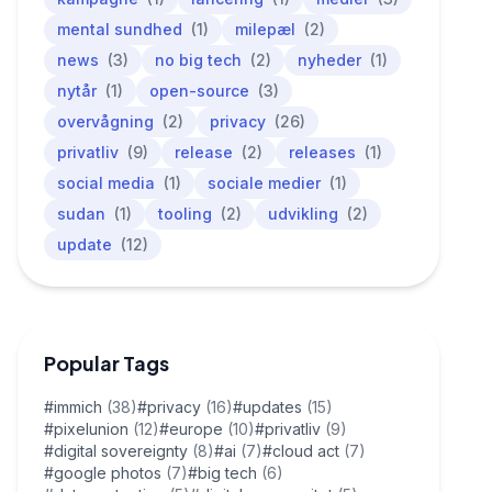
mental sundhed
(1)
milepæl
(2)
news
(3)
no big tech
(2)
nyheder
(1)
nytår
(1)
open-source
(3)
overvågning
(2)
privacy
(26)
privatliv
(9)
release
(2)
releases
(1)
social media
(1)
sociale medier
(1)
sudan
(1)
tooling
(2)
udvikling
(2)
update
(12)
Popular Tags
#immich
(38)
#privacy
(16)
#updates
(15)
#pixelunion
(12)
#europe
(10)
#privatliv
(9)
#digital sovereignty
(8)
#ai
(7)
#cloud act
(7)
#google photos
(7)
#big tech
(6)