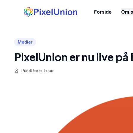
Forside
Om o
Medier
PixelUnion er nu live p
PixelUnion Team