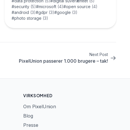
#data protection
(5)
#digital suverænitet
(5)
#security
(5)
#microsoft
(4)
#open source
(4)
#android
(3)
#gdpr
(3)
#google
(3)
#photo storage
(3)
Next Post
PixelUnion passerer 1.000 brugere – tak!
VIRKSOMHED
Om PixelUnion
Blog
Presse