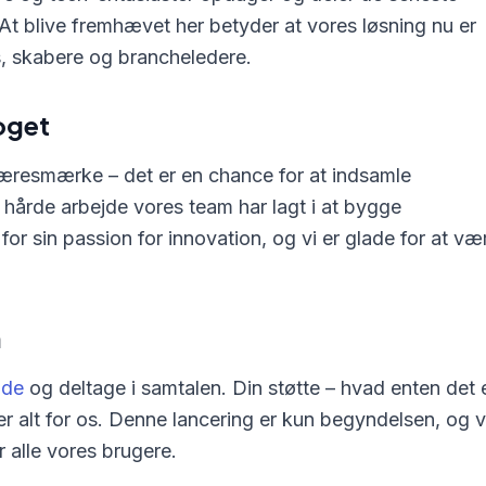
 At blive fremhævet her betyder at vores løsning nu er
s, skabere og brancheledere.
oget
æresmærke – det er en chance for at indsamle
hårde arbejde vores team har lagt i at bygge
r sin passion for innovation, og vi er glade for at væ
n
ide
og deltage i samtalen. Din støtte – hvad enten det 
r alt for os. Denne lancering er kun begyndelsen, og v
r alle vores brugere.