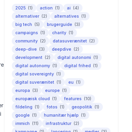
2025
(1)
action
(1)
ai
(4)
alternativer
(2)
alternatives
(1)
big tech
(5)
brugerguide
(3)
campaigns
(1)
charity
(1)
community
(2)
datasuverænitet
(2)
deep-dive
(3)
deepdive
(2)
development
(2)
digital autonomi
(1)
re
digital autonomy
(1)
digital frihed
(1)
digital sovereignty
(1)
digital suverænitet
(1)
eu
(1)
europa
(3)
europe
(1)
europæisk cloud
(1)
features
(10)
er
fildeling
(1)
fotos
(1)
geopolitik
(1)
i
google
(1)
humanitær hjælp
(1)
immich
(11)
infrastruktur
(2)
kampagne
(1)
lancering
(1)
medier
(3)