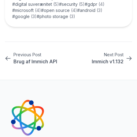
#digital suverænitet
(5)
#security
(5)
#gdpr
(4)
#microsoft
(4)
#open source
(4)
#android
(3)
#google
(3)
#photo storage
(3)
Previous Post
Next Post
Brug af Immich API
Immich v1.132