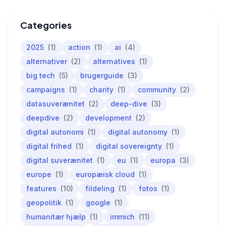
Categories
2025
(1)
action
(1)
ai
(4)
alternativer
(2)
alternatives
(1)
big tech
(5)
brugerguide
(3)
campaigns
(1)
charity
(1)
community
(2)
datasuverænitet
(2)
deep-dive
(3)
deepdive
(2)
development
(2)
digital autonomi
(1)
digital autonomy
(1)
digital frihed
(1)
digital sovereignty
(1)
digital suverænitet
(1)
eu
(1)
europa
(3)
europe
(1)
europæisk cloud
(1)
features
(10)
fildeling
(1)
fotos
(1)
geopolitik
(1)
google
(1)
humanitær hjælp
(1)
immich
(11)