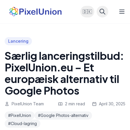
🇩🇰
Lancering
Særlig lanceringstilbud:
PixelUnion.eu – Et
europæisk alternativ til
Google Photos
PixelUnion Team
2 min read
April 30, 2025
#PixelUnion
#Google Photos-alternativ
#Cloud-lagring