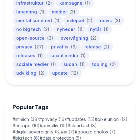
infrastruktur
(2)
kampagne
(1)
lancering
(1)
medier
(3)
mental sundhed
(1)
milepæl
(2)
news
(3)
no big tech
(2)
nyheder
(1)
nytår
(1)
open-source
(3)
overvågning
(2)
privacy
(27)
privatliv
(9)
release
(2)
releases
(1)
social media
(1)
sociale medier
(1)
sudan
(1)
tooling
(2)
udvikling
(2)
update
(12)
Popular Tags
#immich
(38)
#privacy
(16)
#updates
(15)
#pixelunion
(12)
#europe
(10)
#privatliv
(10)
#cloud act
(8)
#digital sovereignty
(8)
#ai
(7)
#google photos
(7)
#big tech
(6)
#data protection
(5)