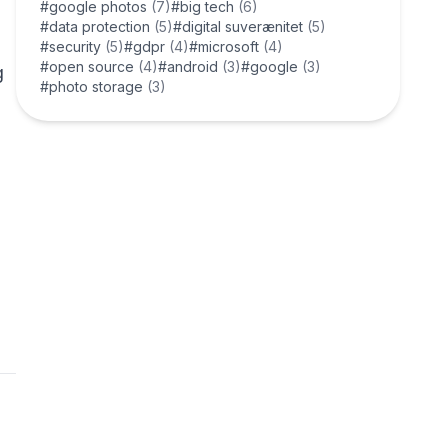
#google photos
(7)
#big tech
(6)
#data protection
(5)
#digital suverænitet
(5)
#security
(5)
#gdpr
(4)
#microsoft
(4)
#open source
(4)
#android
(3)
#google
(3)
g
#photo storage
(3)