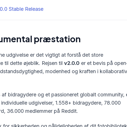
0.0 Stable Release
onumental præstation
e udgivelse er det vigtigt at forstå det store
til dette øjeblik. Rejsen til
v2.0.0
er et bevis på open
dstandsdygtighed, modenhed og kraften i kollaborati
s af bidragydere og et passioneret globalt community, 
individuelle udgivelser, 1.558+ bidragydere, 78.000
rd, 36.000 medlemmer på Reddit.
 for sikkerheden og pålideligheden af dit fotobibliote