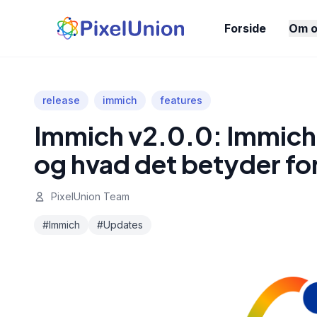
Forside
Om o
release
immich
features
Immich v2.0.0: Immich
og hvad det betyder fo
PixelUnion Team
#Immich
#Updates