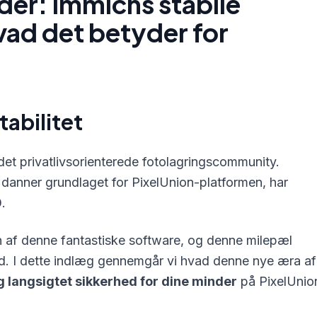
der: Immichs stabile
ad det betyder for
tabilitet
 det privatlivsorienterede fotolagringscommunity.
 danner grundlaget for PixelUnion-platformen, har
0
.
n af denne fantastiske software, og denne milepæl
d. I dette indlæg gennemgår vi hvad denne nye æra af
g langsigtet sikkerhed for dine minder
på PixelUnio