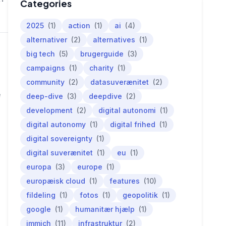
Categories
2025
(1)
action
(1)
ai
(4)
alternativer
(2)
alternatives
(1)
big tech
(5)
brugerguide
(3)
campaigns
(1)
charity
(1)
community
(2)
datasuverænitet
(2)
e
deep-dive
(3)
deepdive
(2)
development
(2)
digital autonomi
(1)
digital autonomy
(1)
digital frihed
(1)
digital sovereignty
(1)
digital suverænitet
(1)
eu
(1)
europa
(3)
europe
(1)
europæisk cloud
(1)
features
(10)
fildeling
(1)
fotos
(1)
geopolitik
(1)
google
(1)
humanitær hjælp
(1)
immich
(11)
infrastruktur
(2)