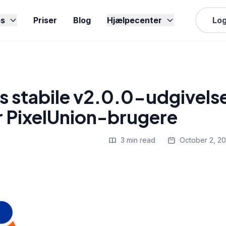
s
Priser
Blog
Hjælpecenter
Log
s stabile v2.0.0-udgivels
r PixelUnion-brugere
3 min read
October 2, 2