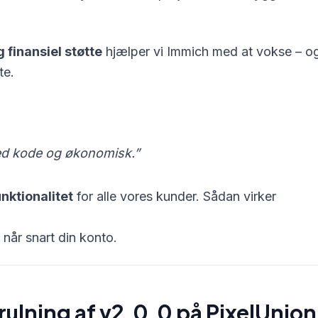
 finansiel støtte
hjælper vi Immich med at vokse – o
te.
 med kode og økonomisk.”
nktionalitet
for alle vores kunder. Sådan virker
 når snart din konto.
rulning af v2.0.0 på PixelUnion