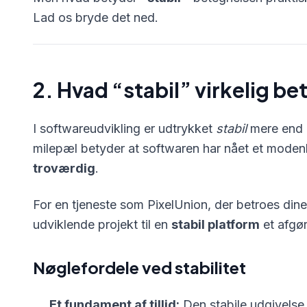
Lad os bryde det ned.
2. Hvad “stabil” virkelig be
I softwareudvikling er udtrykket
stabil
mere end 
milepæl betyder at softwaren har nået et mode
troværdig
.
For en tjeneste som PixelUnion, der betroes dine
udviklende projekt til en
stabil platform
et afgør
Nøglefordele ved stabilitet
Et fundament af tillid:
Den stabile udgivelse