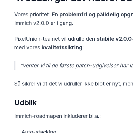
Vores prioritet: En
problemfri og pålidelig op
Immich v2.0.0 er i gang.
PixelUnion-teamet vil udrulle den
stabile v2.0.
med vores
kvalitetssikring
:
“venter vi til de første patch-udgivelser har la
Så sikrer vi at det vi udruller ikke blot er nyt, me
Udblik
Immich-roadmapen inkluderer bl.a.:
Auto-stacking