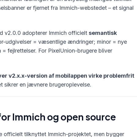
selsbanner er fjernet fra Immich-webstedet – et signal
 v2.0.0 adopterer Immich officielt
semantisk
or-udgivelser = væsentlige ændringer; minor = nye
= fejlrettelser. For PixelUnion-brugere bliver
er v2.x.x-version af mobilappen virke problemfrit
et sikrer en jævnere brugeroplevelse.
for Immich og open source
ke officielt tilknyttet Immich-projektet, men bygger