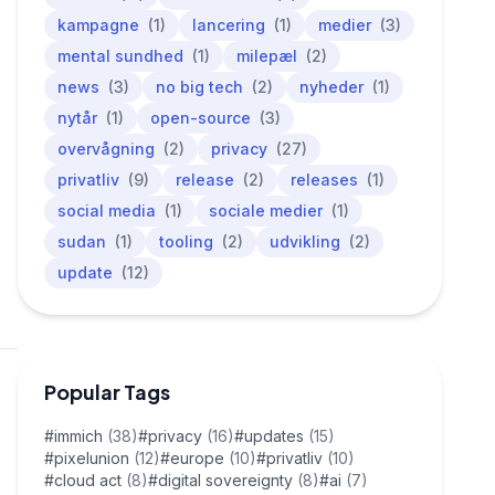
kampagne
(1)
lancering
(1)
medier
(3)
mental sundhed
(1)
milepæl
(2)
news
(3)
no big tech
(2)
nyheder
(1)
nytår
(1)
open-source
(3)
overvågning
(2)
privacy
(27)
privatliv
(9)
release
(2)
releases
(1)
social media
(1)
sociale medier
(1)
sudan
(1)
tooling
(2)
udvikling
(2)
update
(12)
Popular Tags
#immich
(38)
#privacy
(16)
#updates
(15)
#pixelunion
(12)
#europe
(10)
#privatliv
(10)
#cloud act
(8)
#digital sovereignty
(8)
#ai
(7)