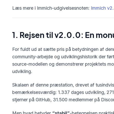
Læs mere i Immich-udgivelsesnoten:
Immich v2.
1. Rejsen til v2.0.0: En m
For fuldt ud at sætte pris på betydningen af denn
community-arbejde og udviklingshistorik der førte 
source-modellen og demonstrerer projektets mo
udvikling.
Skalaen af denne præstation, drevet af tusindvi
bemærkelsesværdig: 1.337 dages udvikling, 271 
stjerner på GitHub, 31.500 medlemmer på Disco
Men hvad betyder
“stabil”
-betegnelsen praktisk