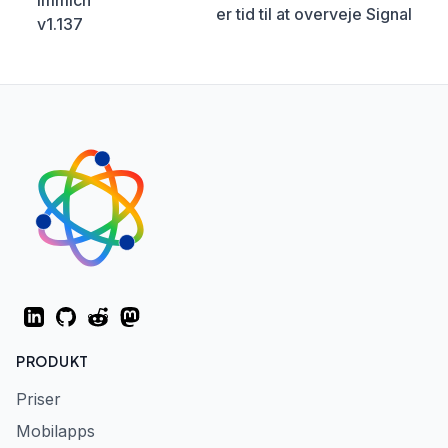
Immich
er tid til at overveje Signal
v1.137
LinkedIn
GitHub
Reddit
Mastodon
PRODUKT
Priser
Mobilapps