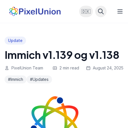
🇩🇰
Update
Immich v1.139 og v1.138
PixelUnion Team
2 min read
August 24, 2025
#Immich
#Updates