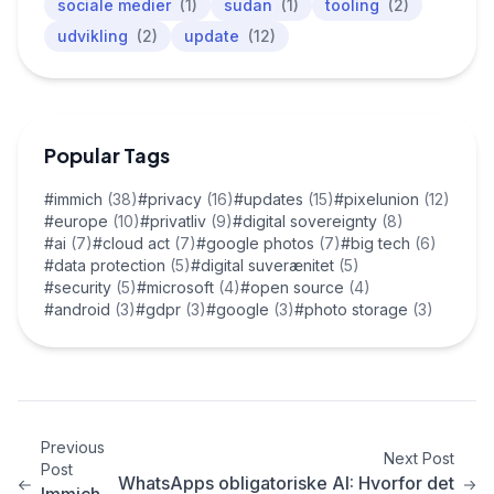
sociale medier
(1)
sudan
(1)
tooling
(2)
udvikling
(2)
update
(12)
Popular Tags
#immich
(38)
#privacy
(16)
#updates
(15)
#pixelunion
(12)
#europe
(10)
#privatliv
(9)
#digital sovereignty
(8)
#ai
(7)
#cloud act
(7)
#google photos
(7)
#big tech
(6)
#data protection
(5)
#digital suverænitet
(5)
#security
(5)
#microsoft
(4)
#open source
(4)
#android
(3)
#gdpr
(3)
#google
(3)
#photo storage
(3)
Previous
Next Post
Post
WhatsApps obligatoriske AI: Hvorfor det