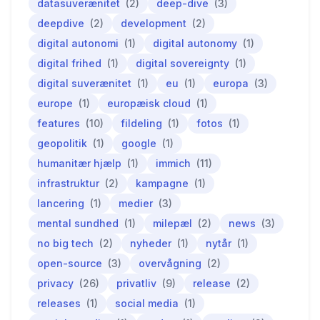
datasuverænitet
(2)
deep-dive
(3)
deepdive
(2)
development
(2)
digital autonomi
(1)
digital autonomy
(1)
digital frihed
(1)
digital sovereignty
(1)
digital suverænitet
(1)
eu
(1)
europa
(3)
europe
(1)
europæisk cloud
(1)
features
(10)
fildeling
(1)
fotos
(1)
geopolitik
(1)
google
(1)
humanitær hjælp
(1)
immich
(11)
infrastruktur
(2)
kampagne
(1)
lancering
(1)
medier
(3)
mental sundhed
(1)
milepæl
(2)
news
(3)
no big tech
(2)
nyheder
(1)
nytår
(1)
open-source
(3)
overvågning
(2)
privacy
(26)
privatliv
(9)
release
(2)
releases
(1)
social media
(1)