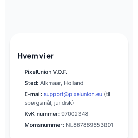
Hvem vi er
PixelUnion V.O.F.
Sted:
Alkmaar, Holland
E-mail:
support@pixelunion.eu
(til
spørgsmål, juridisk)
KvK-nummer:
97002348
Momsnummer:
NL867869653B01