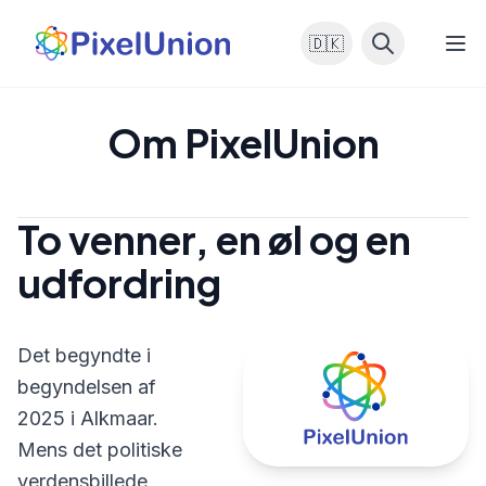
🇩🇰
Om PixelUnion
To venner, en øl og en
udfordring
Det begyndte i
begyndelsen af
2025 i Alkmaar.
Mens det politiske
verdensbillede